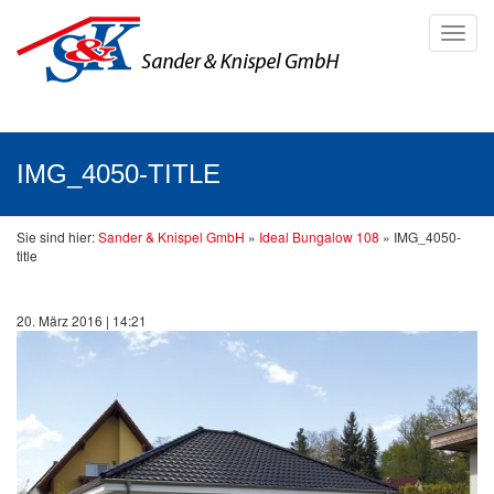
Toggl
navig
IMG_4050-TITLE
Sie sind hier:
Sander & Knispel GmbH
»
Ideal Bungalow 108
»
IMG_4050-
title
20. März 2016 | 14:21