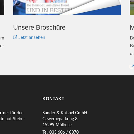
Unsere Broschüre
M
Jetzt ansehen
em
B
er
B
u
KONTAKT
rtner für den
Sander & Knispel GmbH
in auf Stein -
Gewerbeparkring 8
15299 Müllrose
Tel. 033 606 / 8870