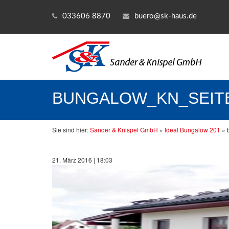
033606 8870
buero@sk-haus.de
BUNGALOW_KN_SEIT
Sie sind hier:
Sander & Knispel GmbH
»
Ideal Bungalow 201
»
21. März 2016 | 18:03