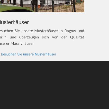
usterhäuser
esuchen Sie unsere Musterhäuser in Ragow und
erlin und überzeugen sich von der Qualität
nserer Massivhäuser.
Besuchen Sie unsere Musterhäuser