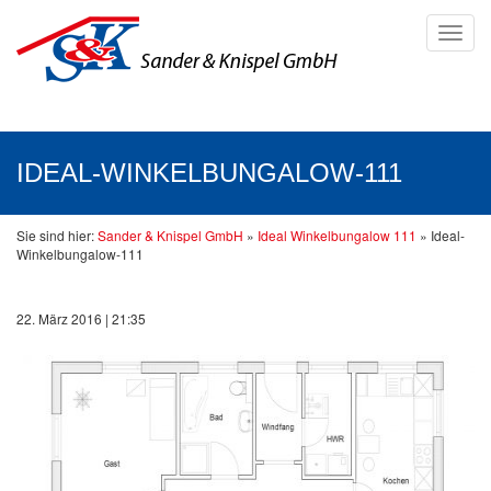
Toggl
navig
IDEAL-WINKELBUNGALOW-111
Sie sind hier:
Sander & Knispel GmbH
»
Ideal Winkelbungalow 111
»
Ideal-
Winkelbungalow-111
22. März 2016 | 21:35