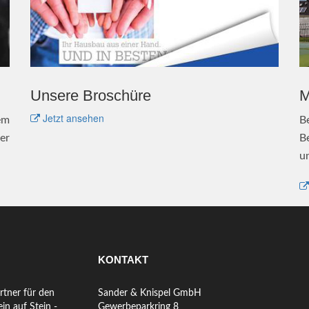
Unsere Broschüre
M
Jetzt ansehen
em
B
er
B
u
KONTAKT
rtner für den
Sander & Knispel GmbH
in auf Stein -
Gewerbeparkring 8