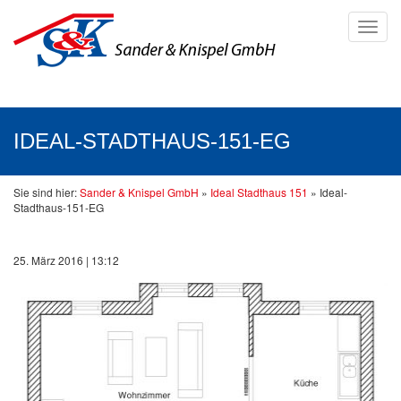
Toggl
navig
IDEAL-STADTHAUS-151-EG
Sie sind hier:
Sander & Knispel GmbH
»
Ideal Stadthaus 151
»
Ideal-
Stadthaus-151-EG
25. März 2016 | 13:12