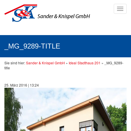
Toggl
navig
_MG_9289-TITLE
Sie sind hier:
Sander & Knispel GmbH
»
Ideal Stadthaus 201
»
_MG_9289-
title
25. März 2016 | 13:24