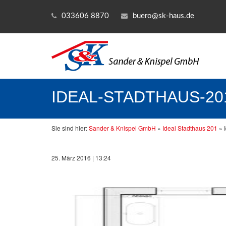
033606 8870
buero@sk-haus.de
IDEAL-STADTHAUS-20
Sie sind hier:
Sander & Knispel GmbH
»
Ideal Stadthaus 201
»
25. März 2016 | 13:24