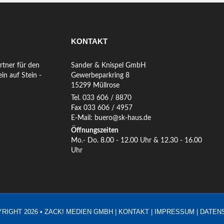
KONTAKT
rtner für den
Sander & Knispel GmbH
in auf Stein -
Gewerbeparkring 8
15299 Müllrose
Tel. 033 606 / 8870
Fax 033 606 / 4957
E-Mail: buero@sk-haus.de
Öffnungszeiten
Mo.- Do. 8.00 - 12.00 Uhr & 12.30 - 16.00
Uhr
RIGHT 2026 • ZACK! MEDIEN GMBH |
KONTAKT
|
IMPRESSUM
|
DATEN