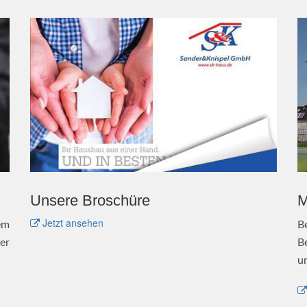
Unsere Broschüre
M
Jetzt ansehen
em
B
er
B
u